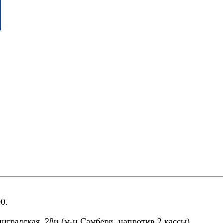
0.
нградская, 28и (м-н Самбери, напротив 2 кассы)